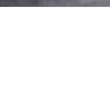
C
S
ophie van der Vuurst de Vries, Willem
Balduyck
Circus Katoen
“As heavy as it goes”
Dans ‘As heavy as it goes’, Circus Katoen explore