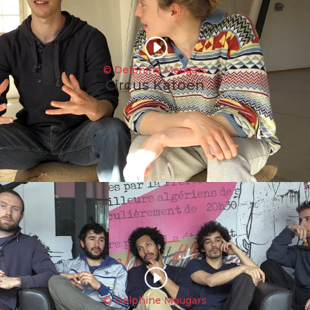
I
© Delphine Maugars
Circus Katoen
I
© Delphine Maugars