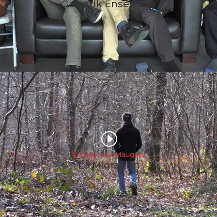
Galactik Ensemble
I
© Delphine Maugars
La Migration