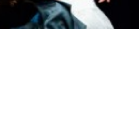
C
Sandrine Juglair
“Diktat”
nter et séduire les gens qui sont venus la regarder. Elle met t
au jeu le plus intime; troublant les frontières entre acteur et per