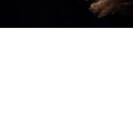
Seule en scène, une femme se prépare à affro
de tous les registres, du jeu clownesque 