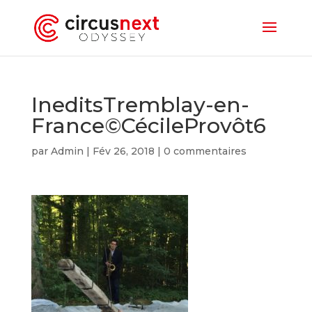
IneditsTremblay-en-
France©CécileProvôt6
par
Admin
|
Fév 26, 2018
|
0 commentaires