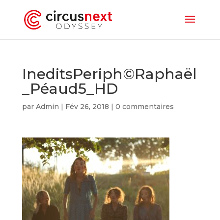
IneditsPeriph©Raphaël
_Péaud5_HD
par
Admin
|
Fév 26, 2018
|
0 commentaires