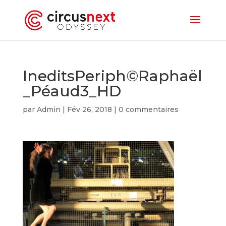
IneditsPeriph©Raphaël
_Péaud3_HD
par
Admin
|
Fév 26, 2018
|
0 commentaires