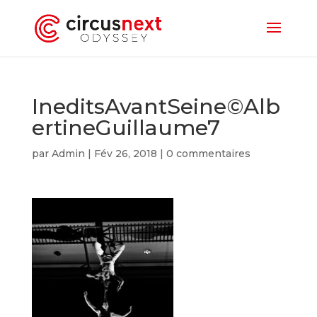
IneditsAvantSeine©Alb
ertineGuillaume7
par
Admin
|
Fév 26, 2018
|
0 commentaires